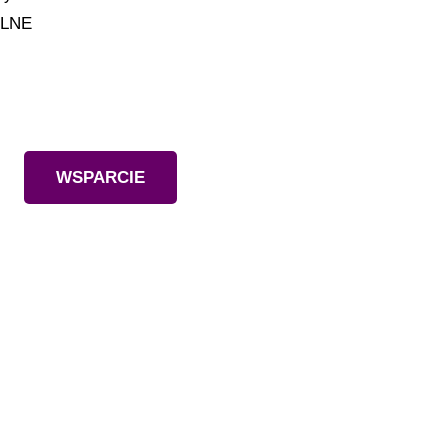
ILNE
Wesprzyj nas
WSPARCIE