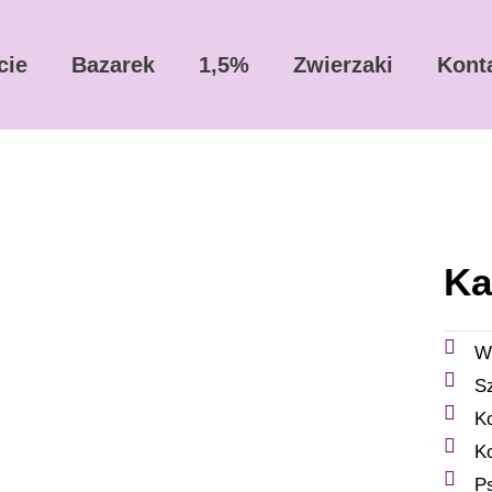
cie
Bazarek
1,5%
Zwierzaki
Kont
Ka
W
S
K
K
P