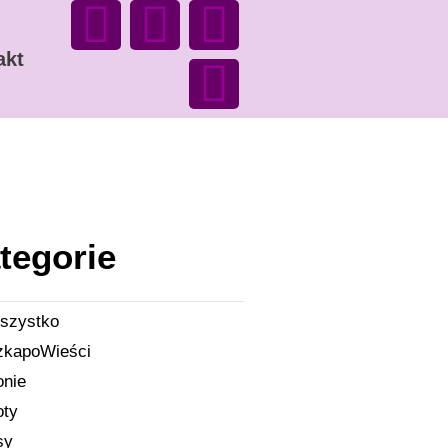
akt
tegorie
szystko
zkapoWieści
onie
oty
sy