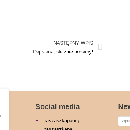
NASTĘPNY WPIS
Daj siana, ślicznie prosimy!
Social media
New
h
naszaszkapaorg
naszaszkapa