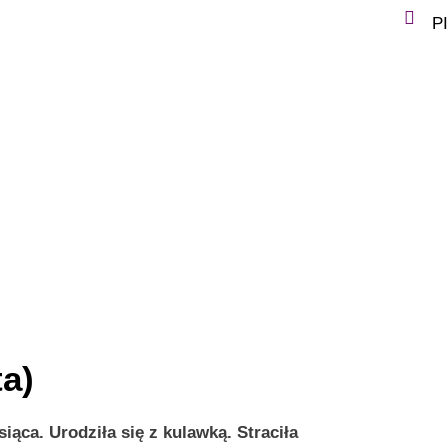
P
ta)
iąca. Urodziła się z kulawką. Straciła