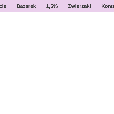
cie
Bazarek
1,5%
Zwierzaki
Kont