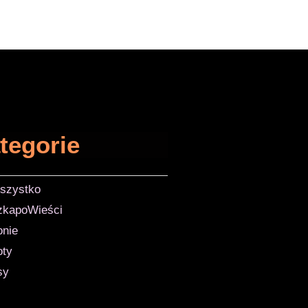
tegorie
szystko
zkapoWieści
onie
oty
sy