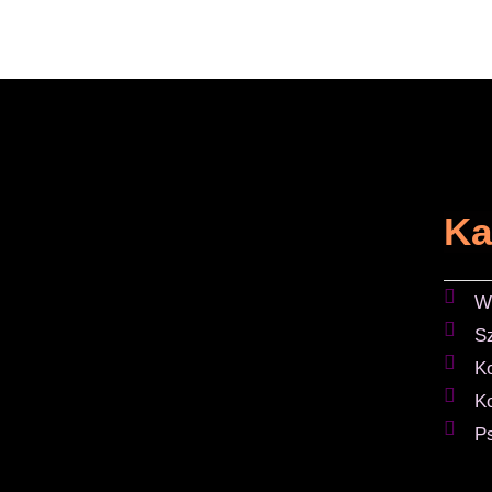
Ka
W
S
K
K
P