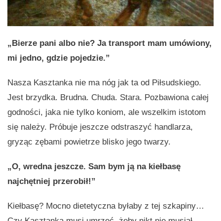
„Bierze pani albo nie? Ja transport mam umówiony,
mi jedno, gdzie pojedzie.”
Nasza Kasztanka nie ma nóg jak ta od Piłsudskiego.
Jest brzydka. Brudna. Chuda. Stara. Pozbawiona całej
godności, jaka nie tylko koniom, ale wszelkim istotom
się należy. Próbuje jeszcze odstraszyć handlarza,
gryząc zębami powietrze blisko jego twarzy.
„O, wredna jeszcze. Sam bym ją na kiełbasę
najchętniej przerobił!”
Kiełbasę? Mocno dietetyczna byłaby z tej szkapiny…
Czy Kasztanka musi umrzeć, żeby nikt nie musiał