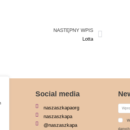
NASTĘPNY WPIS
Lotta
Social media
New
h
naszaszkapaorg
naszaszkapa
W
@naszaszkapa
danych 