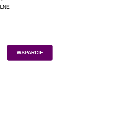
ILNE
Wesprzyj nas
WSPARCIE