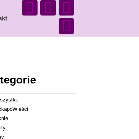
akt
tegorie
szystko
zkapoWieści
onie
oty
sy