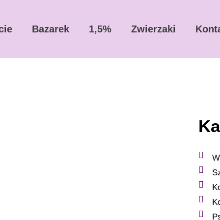
cie
Bazarek
1,5%
Zwierzaki
Kont
Ka
W
S
K
K
P