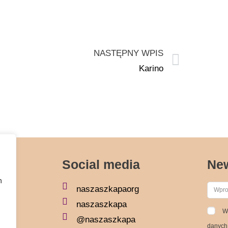
NASTĘPNY WPIS
Karino
Social media
New
h
naszaszkapaorg
naszaszkapa
W
@naszaszkapa
danych 