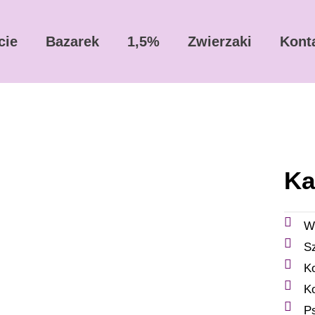
cie
Bazarek
1,5%
Zwierzaki
Kont
Ka
W
S
K
K
P