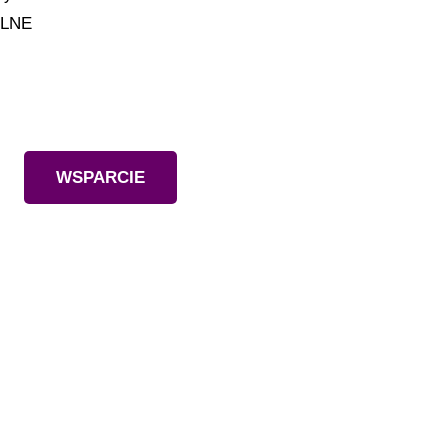
ILNE
Wesprzyj nas
WSPARCIE