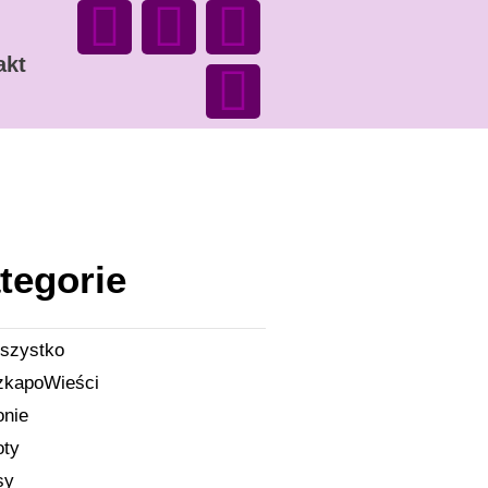
akt
tegorie
szystko
zkapoWieści
onie
oty
sy