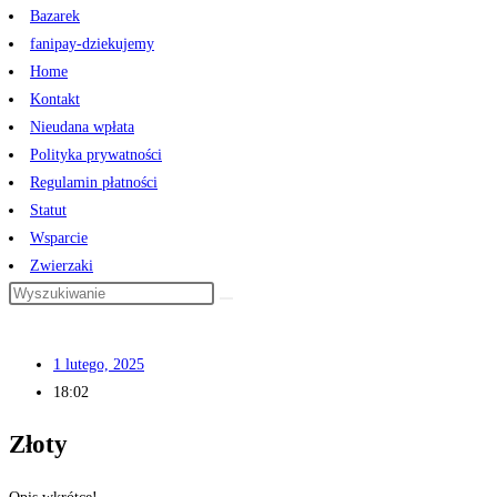
Bazarek
fanipay-dziekujemy
Home
Kontakt
Nieudana wpłata
Polityka prywatności
Regulamin płatności
Statut
Wsparcie
Zwierzaki
1 lutego, 2025
18:02
Złoty