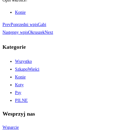
Opis wkrótce!
Konie
Prev
Poprzedni wpis
Gabi
Następny wpis
Okruszek
Next
Kategorie
Wszystko
SzkapoWieści
Konie
Koty
Psy
PILNE
Wesprzyj nas
Wsparcie