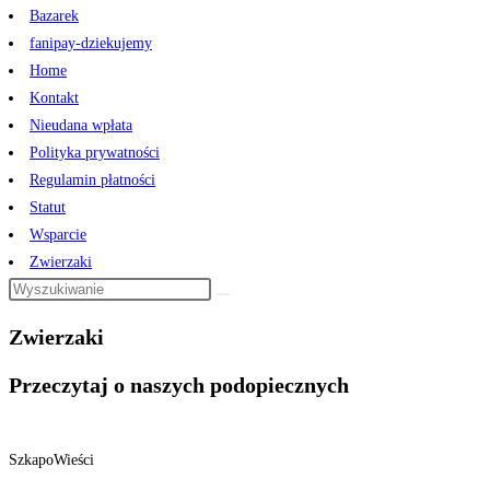
Bazarek
fanipay-dziekujemy
Home
Kontakt
Nieudana wpłata
Polityka prywatności
Regulamin płatności
Statut
Wsparcie
Zwierzaki
Zwierzaki
Przeczytaj o naszych podopiecznych
SzkapoWieści