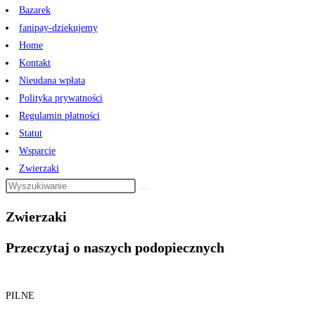
Bazarek
fanipay-dziekujemy
Home
Kontakt
Nieudana wpłata
Polityka prywatności
Regulamin płatności
Statut
Wsparcie
Zwierzaki
Zwierzaki
Przeczytaj o naszych podopiecznych
PILNE