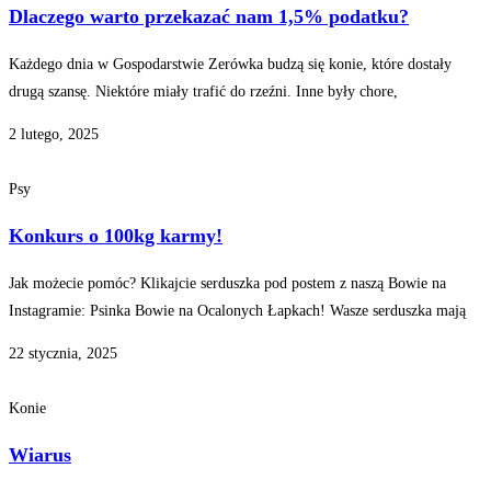
Dlaczego warto przekazać nam 1,5% podatku?
Każdego dnia w Gospodarstwie Zerówka budzą się konie, które dostały
drugą szansę. Niektóre miały trafić do rzeźni. Inne były chore,
2 lutego, 2025
Psy
Konkurs o 100kg karmy!
Jak możecie pomóc? Klikajcie serduszka pod postem z naszą Bowie na
Instagramie: Psinka Bowie na Ocalonych Łapkach! Wasze serduszka mają
22 stycznia, 2025
Konie
Wiarus