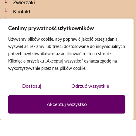
Zwierzaki
Kontakt
Polityka prywatności
Cenimy prywatność użytkowników
Social media
Używamy plików cookie, aby poprawić jakość przeglądania,
wyświetlać reklamy lub treści dostosowane do indywidualnych
naszaszkapaorg
potrzeb użytkowników oraz analizować ruch na stronie.
naszaszkapa
Kliknięcie przycisku „Akceptuj wszystko” oznacza zgodę na
@naszaszkapa
wykorzystywanie przez nas plików cookie.
@naszaszkapaorg
Dostosuj
Odrzuć wszystkie
Newsletter
Akceptuj wszystko
Wyrażam zgodę na przetwarzanie moich danych osobowych zgodnie z
Polityką prywatności