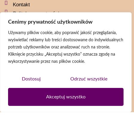
Kontakt
Polityka prywatności
Cenimy prywatność użytkowników
Social media
Używamy plików cookie, aby poprawić jakość przeglądania,
wyświetlać reklamy lub treści dostosowane do indywidualnych
naszaszkapaorg
potrzeb użytkowników oraz analizować ruch na stronie.
naszaszkapa
Kliknięcie przycisku „Akceptuj wszystko” oznacza zgodę na
@naszaszkapa
wykorzystywanie przez nas plików cookie.
@naszaszkapaorg
Dostosuj
Odrzuć wszystkie
Newsletter
Akceptuj wszystko
Wyrażam zgodę na przetwarzanie moich danych osobowych zgodnie z
Polityką prywatności
ZAPISZ SIĘ