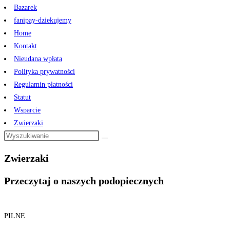
Bazarek
fanipay-dziekujemy
Home
Kontakt
Nieudana wpłata
Polityka prywatności
Regulamin płatności
Statut
Wsparcie
Zwierzaki
Zwierzaki
Przeczytaj o naszych podopiecznych
PILNE