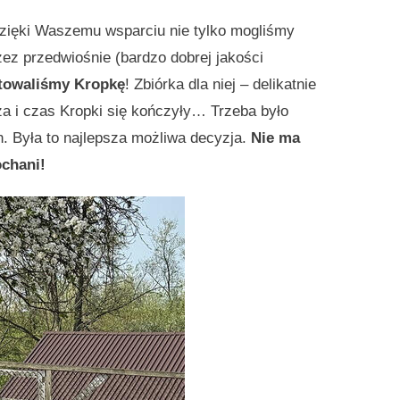
zięki Waszemu wsparciu nie tylko mogliśmy
z przedwiośnie (bardzo dobrej jakości
towaliśmy Kropkę
! Zbiórka dla niej – delikatnie
a i czas Kropki się kończyły… Trzeba było
h. Była to najlepsza możliwa decyzja.
Nie ma
ochani!