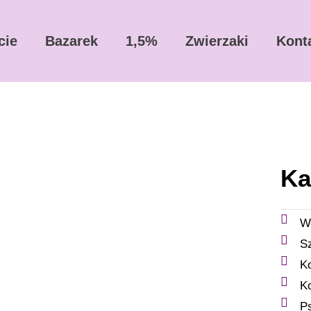
cie
Bazarek
1,5%
Zwierzaki
Kont
Ka
W
S
K
K
P