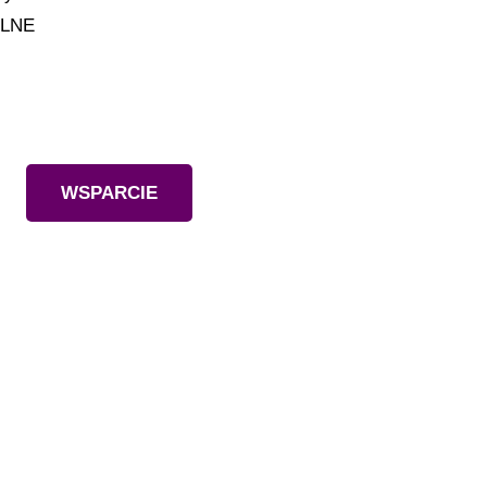
ILNE
Wesprzyj nas
WSPARCIE