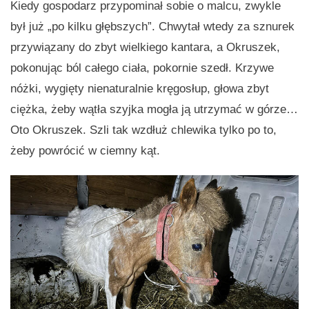
Kiedy gospodarz przypominał sobie o malcu, zwykle
był już „po kilku głębszych”. Chwytał wtedy za sznurek
przywiązany do zbyt wielkiego kantara, a Okruszek,
pokonując ból całego ciała, pokornie szedł. Krzywe
nóżki, wygięty nienaturalnie kręgosłup, głowa zbyt
ciężka, żeby wątła szyjka mogła ją utrzymać w górze…
Oto Okruszek. Szli tak wzdłuż chlewika tylko po to,
żeby powrócić w ciemny kąt.