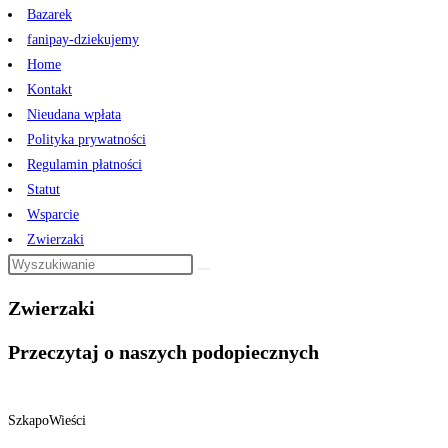
Bazarek
fanipay-dziekujemy
Home
Kontakt
Nieudana wpłata
Polityka prywatności
Regulamin płatności
Statut
Wsparcie
Zwierzaki
Zwierzaki
Przeczytaj o naszych podopiecznych
SzkapoWieści