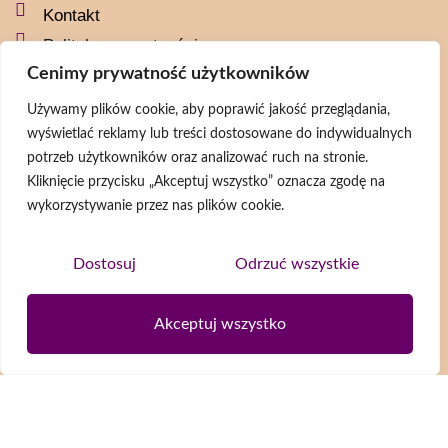
Kontakt
Polityka prywatności
Cenimy prywatność użytkowników
Social media
Używamy plików cookie, aby poprawić jakość przeglądania,
wyświetlać reklamy lub treści dostosowane do indywidualnych
naszaszkapaorg
potrzeb użytkowników oraz analizować ruch na stronie.
naszaszkapa
Kliknięcie przycisku „Akceptuj wszystko” oznacza zgodę na
@naszaszkapa
wykorzystywanie przez nas plików cookie.
@naszaszkapaorg
Dostosuj
Odrzuć wszystkie
Newsletter
Akceptuj wszystko
Wyrażam zgodę na przetwarzanie moich danych osobowych zgodnie z
Polityką prywatności
ZAPISZ SIĘ