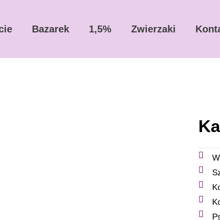
cie
Bazarek
1,5%
Zwierzaki
Kont
Ka
W
S
K
K
P