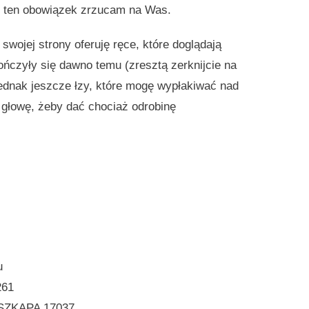
zem ten obowiązek zrzucam na Was.
swojej strony oferuję ręce, które doglądają
ńczyły się dawno temu (zresztą zerknijcie na
jednak jeszcze łzy, które mogę wypłakiwać nad
 głowę, żeby dać chociaż odrobinę
u
261
 SZKAPA 17037