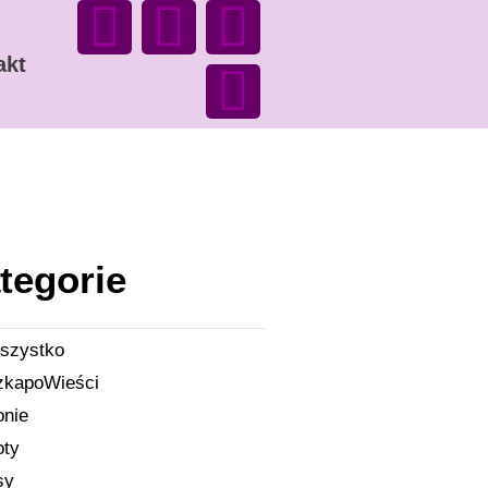
akt
tegorie
szystko
zkapoWieści
onie
oty
sy