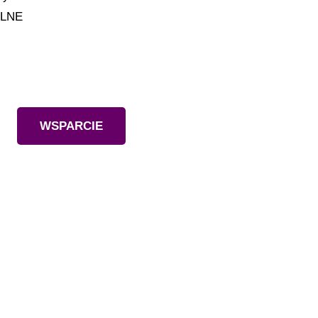
ILNE
Wesprzyj nas
WSPARCIE