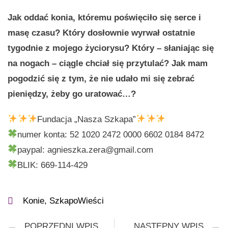
Jak oddać konia, któremu poświęciło się serce i
masę czasu? Który dosłownie wyrwał ostatnie
tygodnie z mojego życiorysu? Który – słaniając się
na nogach – ciągle chciał się przytulać? Jak mam
pogodzić się z tym, że nie udało mi się zebrać
pieniędzy, żeby go uratować…?
Fundacja „Nasza Szkapa”
numer konta: 52 1020 2472 0000 6602 0184 8472
paypal: agnieszka.zera@gmail.com
BLIK: 669-114-429
Konie
,
SzkapoWieści
POPRZEDNI WPIS
NASTĘPNY WPIS