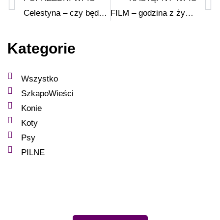
Celestyna – czy będzie ciąg dalszy…?
FILM – godzina z życia „szpitalika” Naszej Szkapy
Kategorie
Wszystko
SzkapoWieści
Konie
Koty
Psy
PILNE
Wesprzyj nas