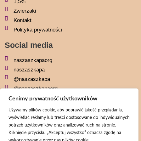
1,5%
Zwierzaki
Kontakt
Polityka prywatności
Social media
naszaszkapaorg
naszaszkapa
@naszaszkapa
@naszaszkapaorg
Cenimy prywatność użytkowników
Newsletter
Używamy plików cookie, aby poprawić jakość przeglądania,
wyświetlać reklamy lub treści dostosowane do indywidualnych
potrzeb użytkowników oraz analizować ruch na stronie.
Wyrażam zgodę na przetwarzanie moich danych osobowych zgodnie z
Kliknięcie przycisku „Akceptuj wszystko” oznacza zgodę na
wykorzystywanie przez nas plików cookie.