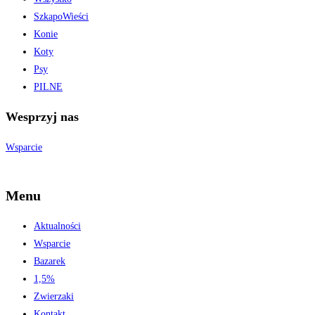
SzkapoWieści
Konie
Koty
Psy
PILNE
Wesprzyj nas
Wsparcie
Menu
Aktualności
Wsparcie
Bazarek
1,5%
Zwierzaki
Kontakt