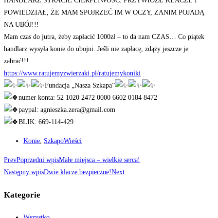
HANDLARZ STRACIŁ CIERPLIWOŚĆ. PRZYWIÓZŁ KLACZE I
POWIEDZIAŁ, ŻE MAM SPOJRZEĆ IM W OCZY, ZANIM POJADĄ
NA UBÓJ!!!
Mam czas do jutra, żeby zapłacić 1000zł – to da nam CZAS… Co piątek
handlarz wysyła konie do ubojni. Jeśli nie zapłacę, zdąży jeszcze je
zabrać!!!
https://www.ratujemyzwierzaki.pl/ratujemykoniki
Fundacja „Nasza Szkapa”
numer konta: 52 1020 2472 0000 6602 0184 8472
paypal: agnieszka.zera@gmail.com
BLIK: 669-114-429
Konie
,
SzkapoWieści
Prev
Poprzedni wpis
Małe miejsca – wielkie serca!
Następny wpis
Dwie klacze bezpieczne!
Next
Kategorie
Wszystko