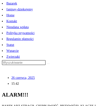
Bazarek
fanipay-dziekujemy
Home
Kontakt
Nieudana wpłata
Polityka prywatności
Regulamin płatności
Statut
Wsparcie
Zwierzaki
26 czerwca, 2025
15:42
ALARM!!!