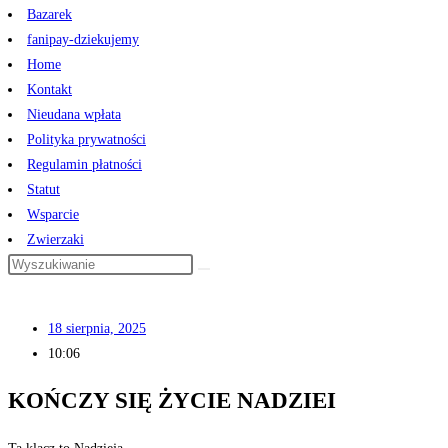
Bazarek
fanipay-dziekujemy
Home
Kontakt
Nieudana wpłata
Polityka prywatności
Regulamin płatności
Statut
Wsparcie
Zwierzaki
18 sierpnia, 2025
10:06
KOŃCZY SIĘ ŻYCIE NADZIEI