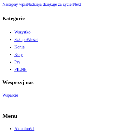
Następny wpis
Nadzieja dziękuje za życie!
Next
Kategorie
Wszystko
SzkapoWieści
Konie
Koty
Psy
PILNE
Wesprzyj nas
Wsparcie
Menu
Aktualności