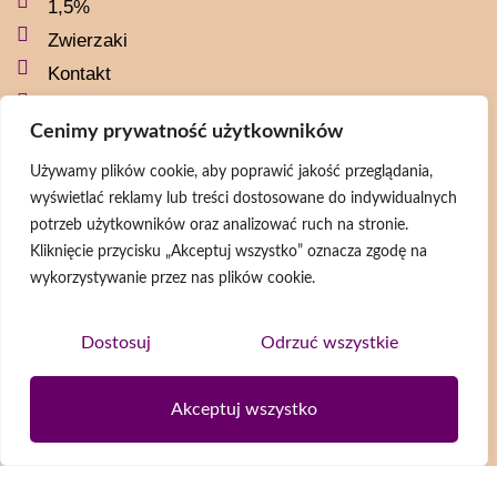
1,5%
Zwierzaki
Kontakt
Polityka prywatności
Cenimy prywatność użytkowników
Social media
Używamy plików cookie, aby poprawić jakość przeglądania,
wyświetlać reklamy lub treści dostosowane do indywidualnych
naszaszkapaorg
potrzeb użytkowników oraz analizować ruch na stronie.
naszaszkapa
Kliknięcie przycisku „Akceptuj wszystko” oznacza zgodę na
wykorzystywanie przez nas plików cookie.
@naszaszkapa
@naszaszkapaorg
Dostosuj
Odrzuć wszystkie
Newsletter
Akceptuj wszystko
Wyrażam zgodę na przetwarzanie moich danych osobowych zgodnie z