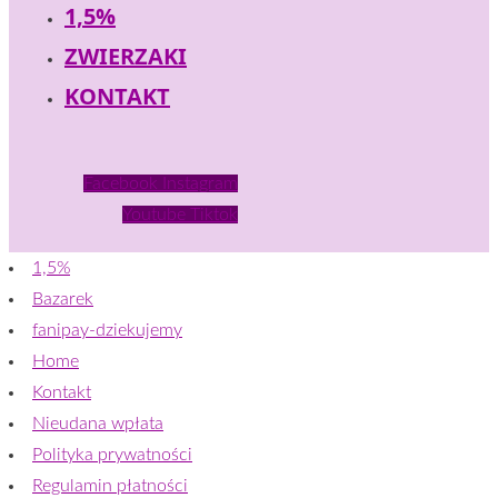
1,5%
ZWIERZAKI
KONTAKT
Facebook
Instagram
Youtube
Tiktok
1,5%
Bazarek
fanipay-dziekujemy
Home
Kontakt
Nieudana wpłata
Polityka prywatności
Regulamin płatności