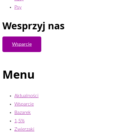
Psy
Wesprzyj nas
Wsparcie
Menu
Aktualności
Wsparcie
Bazarek
1,5%
Zwierzaki