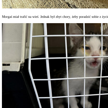
Morgaś miał trafić na wieś. Jednak był zbyt chory, żeby poradzić sobie z ży