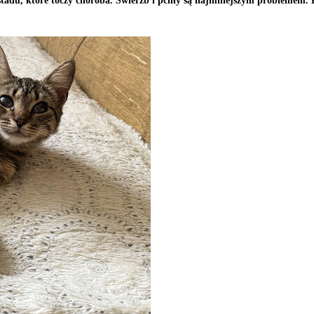
du, które toczy choroba. Świerzb i pchły są najmniejszym problemem. Ko