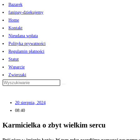
Bazarek
fanipay-dziekujemy
Home
Kontakt
Nieudana wpłata
Polityka prywatności
Regulamin płatności
Statut
Wsparcie
Zwierzaki
20 sierpnia, 2024
08:40
Karmicielka o zbyt wielkim sercu