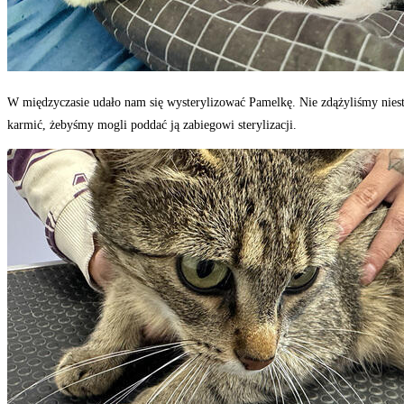
W międzyczasie udało nam się wysterylizować Pamelkę. Nie zdążyliśmy niestet
karmić, żebyśmy mogli poddać ją zabiegowi sterylizacji.