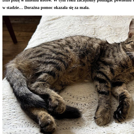
Dziś piszę w imieniu kotów. W tym roku zaczęliśmy pomagać pewnemu sta
w stadzie… Doraźna pomoc okazała się za mała.