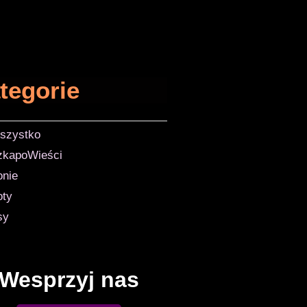
tegorie
szystko
zkapoWieści
onie
oty
sy
Wesprzyj nas