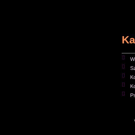
Ka
W
S
K
K
P