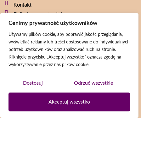
Kontakt
Polityka prywatności
Cenimy prywatność użytkowników
Social media
Używamy plików cookie, aby poprawić jakość przeglądania,
wyświetlać reklamy lub treści dostosowane do indywidualnych
naszaszkapaorg
potrzeb użytkowników oraz analizować ruch na stronie.
naszaszkapa
Kliknięcie przycisku „Akceptuj wszystko” oznacza zgodę na
@naszaszkapa
wykorzystywanie przez nas plików cookie.
@naszaszkapaorg
Dostosuj
Odrzuć wszystkie
Newsletter
Akceptuj wszystko
Wyrażam zgodę na przetwarzanie moich danych osobowych zgodnie z
Polityką prywatności
ZAPISZ SIĘ