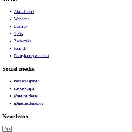
Aktualności
Wsparcie
Bazarek
1,5%
Zwierzaki
Kontakt
Polityka prywatności
Social media
naszaszkapaorg
naszaszkapa
@naszaszkapa
@naszaszkapaorg
Newsletter