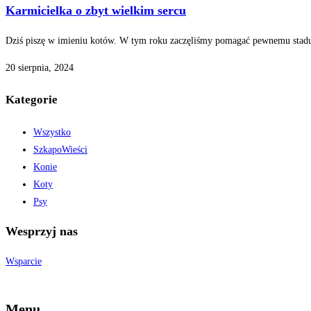
Karmicielka o zbyt wielkim sercu
Dziś piszę w imieniu kotów. W tym roku zaczęliśmy pomagać pewnemu stadu,
20 sierpnia, 2024
Kategorie
Wszystko
SzkapoWieści
Konie
Koty
Psy
Wesprzyj nas
Wsparcie
Menu