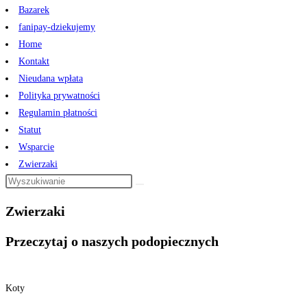
Bazarek
fanipay-dziekujemy
Home
Kontakt
Nieudana wpłata
Polityka prywatności
Regulamin płatności
Statut
Wsparcie
Zwierzaki
Zwierzaki
Przeczytaj o naszych podopiecznych
Koty