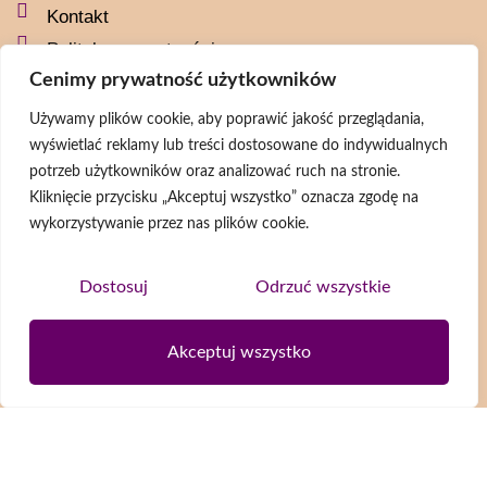
Kontakt
Polityka prywatności
Cenimy prywatność użytkowników
Social media
Używamy plików cookie, aby poprawić jakość przeglądania,
wyświetlać reklamy lub treści dostosowane do indywidualnych
naszaszkapaorg
potrzeb użytkowników oraz analizować ruch na stronie.
naszaszkapa
Kliknięcie przycisku „Akceptuj wszystko” oznacza zgodę na
@naszaszkapa
wykorzystywanie przez nas plików cookie.
@naszaszkapaorg
Dostosuj
Odrzuć wszystkie
Newsletter
Akceptuj wszystko
Wyrażam zgodę na przetwarzanie moich danych osobowych zgodnie z
Polityką prywatności
ZAPISZ SIĘ