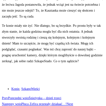
że leciwa Jagoda postanowiła, że jednak wciąż jest na świecie potrzebna i
nie może jeszcze odejść! To, że Kasztanka może cieszyć się słońcem i
zaczęła jeść. To są cuda.
Te konie miały nie żyć. Nie dlatego, bo są brzydkie. Po prostu były w tak
złym stanie, że każda godzina mogła być dla nich ostatnia. A jednak
stworzyły swoistą rodzinę i cieszą się kolejnym, kolejnym i kolejnym
dniem! Mam to szczęście, że mogę być cząstką ich świata. Mogę ich
podglądać, czasami pogłaskać. Was też chcę zaprosić do naszej bajki –
pragnę uruchomić kamery, dzięki którym moglibyście o dowolnej godzinie
zerknąć, jak sobie radzi SzkapoStado. Co o tym sądzicie?
Konie
,
SzkapoWieści
Prev
Poprzedni wpis
Śnieżynka – dzień trzeci
Następny wpis
Płuca Zefira przestały działaać…!
Next