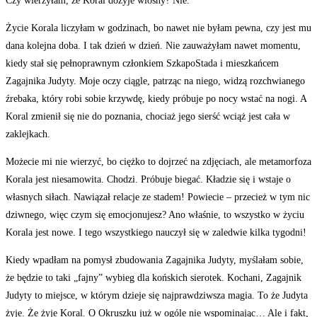
Czy wierzyłam, że Koral dożyje wiosny? Nie.
Życie Korala liczyłam w godzinach, bo nawet nie byłam pewna, czy jest mu
dana kolejna doba. I tak dzień w dzień. Nie zauważyłam nawet momentu,
kiedy stał się pełnoprawnym członkiem SzkapoStada i mieszkańcem
Zagajnika Judyty. Moje oczy ciągle, patrząc na niego, widzą rozchwianego
źrebaka, który robi sobie krzywdę, kiedy próbuje po nocy wstać na nogi. A
Koral zmienił się nie do poznania, chociaż jego sierść wciąż jest cała w
zaklejkach.
Możecie mi nie wierzyć, bo ciężko to dojrzeć na zdjęciach, ale metamorfoza
Korala jest niesamowita. Chodzi. Próbuje biegać. Kładzie się i wstaje o
własnych siłach. Nawiązał relacje ze stadem! Powiecie – przecież w tym nic
dziwnego, więc czym się emocjonujesz? Ano właśnie, to wszystko w życiu
Korala jest nowe. I tego wszystkiego nauczył się w zaledwie kilka tygodni!
Kiedy wpadłam na pomysł zbudowania Zagajnika Judyty, myślałam sobie,
że będzie to taki „fajny” wybieg dla końskich sierotek. Kochani, Zagajnik
Judyty to miejsce, w którym dzieje się najprawdziwsza magia. To że Judyta
żyje. Że żyje Koral. O Okruszku już w ogóle nie wspominając… Ale i fakt,