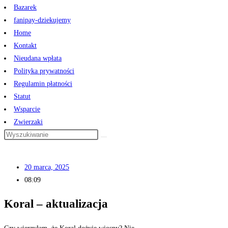
Bazarek
fanipay-dziekujemy
Home
Kontakt
Nieudana wpłata
Polityka prywatności
Regulamin płatności
Statut
Wsparcie
Zwierzaki
20 marca, 2025
08:09
Koral – aktualizacja