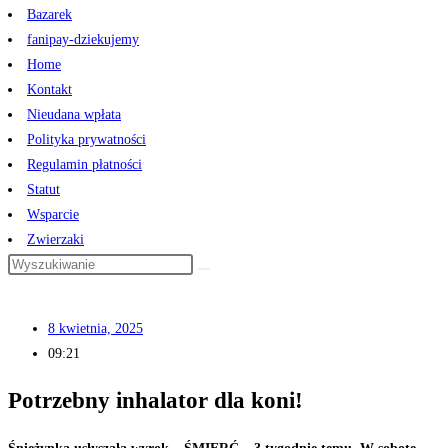
Bazarek
fanipay-dziekujemy
Home
Kontakt
Nieudana wpłata
Polityka prywatności
Regulamin płatności
Statut
Wsparcie
Zwierzaki
8 kwietnia, 2025
09:21
Potrzebny inhalator dla koni!