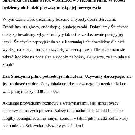
Śnieżynka usłyszała wyrok – ŚMIERĆ – 3 tygodnie temu. W sobotę
będziemy obchodzić pierwszy miesiąc jej nowego życia
W tym czasie wprowadziliśmy leczenie antybiotykiem i sterydami.
Zrobiliśmy rtg głowy, endoskopię, punkcję zatoki. Dobraliśmy Śnieżynce
dietę, spiłowaliśmy zęby, które były tak ostre, że dosłownie pocięły jej
język. Śnieżynka zaprzyjaźniła się z Kasztanką i zbudowaliśmy dla nich
wybieg, na którym mogą cieszyć się wiosenną trawą. Nie udało nam się
zebrać środków na podzielenie stodoły na boksy, ale wierzę, że i to uda się
zrobić!
Dziś Śnieżynka pilnie potrzebuje inhalatora! Używamy dziecięcego, ale
jest to dosyć trudne.
Ceny inhalatora dostosowanego do użytku dla koni
wahają się między 1000 a 2500zł.
Aktualnie prowadzimy rozmowy z weterynarzami, jaki sprzęt byłby
najlepszy do naszych potrzeb. Należy tutaj nadmienić, że taki inhalator
mógłby pomagać również innym koniom – takim jak malutki Zefir, który
podobnie jak Śnieżynka usłyszał wyrok śmierci.