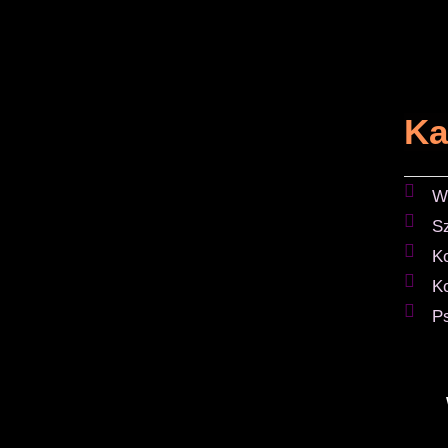
Ka
W
S
K
K
P