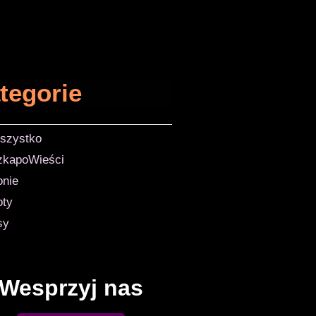
tegorie
szystko
zkapoWieści
onie
oty
sy
Wesprzyj nas