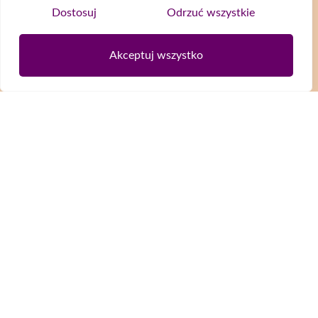
Kontakt
Dostosuj
Odrzuć wszystkie
Polityka prywatności
Social media
Akceptuj wszystko
naszaszkapaorg
naszaszkapa
@naszaszkapa
@naszaszkapaorg
Newsletter
Wyrażam zgodę na przetwarzanie moich danych osobowych zgodnie z
Polityką prywatności
ZAPISZ SIĘ