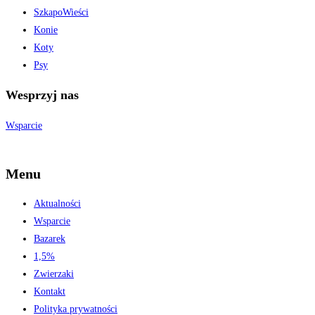
SzkapoWieści
Konie
Koty
Psy
Wesprzyj nas
Wsparcie
Menu
Aktualności
Wsparcie
Bazarek
1,5%
Zwierzaki
Kontakt
Polityka prywatności