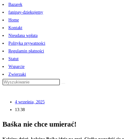
Bazarek
fanipay-dziekujemy
Home
Kontakt
Nieudana wpłata
Polityka prywatności
Regulamin płatności
Statut
Wsparcie
Zwierzaki
4 września, 2025
13:38
Baśka nie chce umierać!