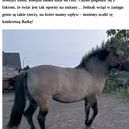
Kolejny dzień, kolejna Baśka idzie na rzeź. Ciężko pogodzić się z
faktem, że świat jest tak oporny na zmiany… Jednak wciąż w zasięgu
gestu są takie rzeczy, na które mamy wpływ – możemy ocalić tę
konkretną Baśkę!