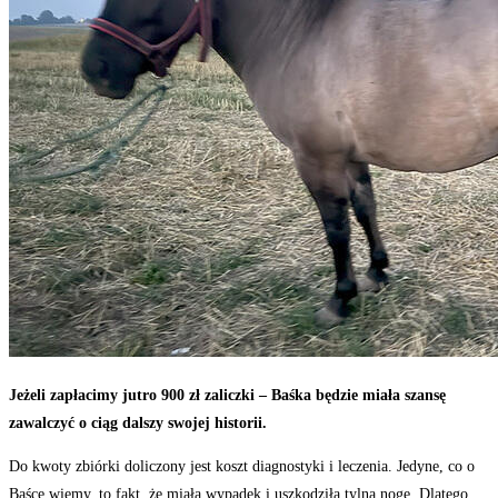
Jeżeli zapłacimy jutro 900 zł zaliczki – Baśka będzie miała szansę
zawalczyć o ciąg dalszy swojej historii.
Do kwoty zbiórki doliczony jest koszt diagnostyki i leczenia. Jedyne, co o
Baśce wiemy, to fakt, że miała wypadek i uszkodziła tylną nogę. Dlatego