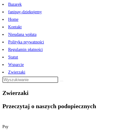
Bazarek
fanipay-dziekujemy
Home
Kontakt
Nieudana wpłata
Polityka prywatności
Regulamin płatności
Statut
Wsparcie
Zwierzaki
Zwierzaki
Przeczytaj o naszych podopiecznych
Psy