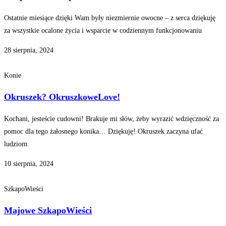
Ostatnie miesiące dzięki Wam były niezmiernie owocne – z serca dziękuję
za wszystkie ocalone życia i wsparcie w codziennym funkcjonowaniu
28 sierpnia, 2024
Konie
Okruszek? OkruszkoweLove!
Kochani, jesteście cudowni! Brakuje mi słów, żeby wyrazić wdzięczność za
pomoc dla tego żałosnego konika… Dziękuję! Okruszek zaczyna ufać
ludziom.
10 sierpnia, 2024
SzkapoWieści
Majowe SzkapoWieści