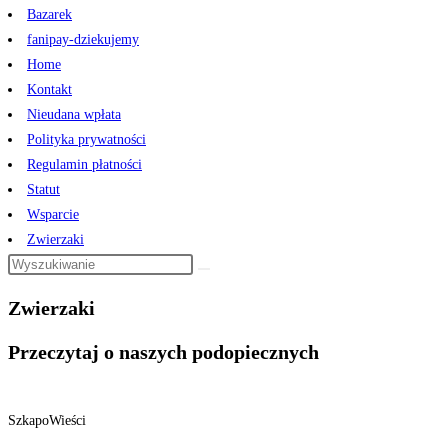
Bazarek
fanipay-dziekujemy
Home
Kontakt
Nieudana wpłata
Polityka prywatności
Regulamin płatności
Statut
Wsparcie
Zwierzaki
Zwierzaki
Przeczytaj o naszych podopiecznych
SzkapoWieści